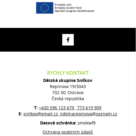
RYCHLÝ KONTAKT
Dětská skupina Snílkov
Repinova 19/3043
702 00, Ostrava
Česká republika
T:
+420 596 123 679
773 619 909
,
E:
snilkov@email.cz, jidelnarepinova@seznam.cz
Datová schránka:
ymekwf8
Ochrana osobních údajů