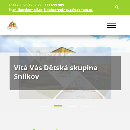
T:
+420 596 123 679
,
773 619 909
E:
snilkov@email.cz, jidelnarepinova@seznam.cz
Vítá Vás Dětská skupina
Snílkov