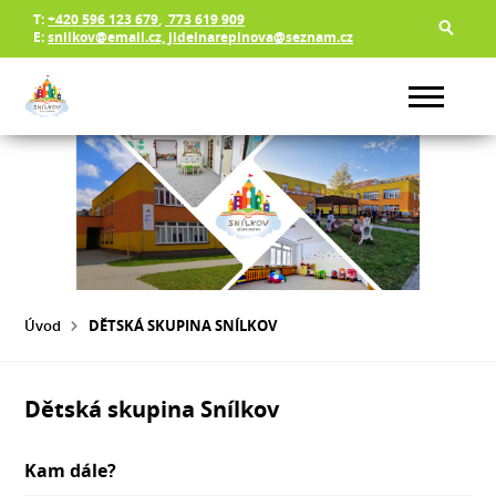
T:
+420 596 123 679
,
773 619 909
E:
snilkov@email.cz, jidelnarepinova@seznam.cz
Úvod
DĚTSKÁ SKUPINA SNÍLKOV
Dětská skupina Snílkov
Kam dále?