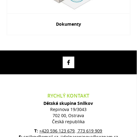
Dokumenty
RYCHLÝ KONTAKT
Dětská skupina Snílkov
Repinova 19/3043
702 00, Ostrava
Česká republika
T:
+420 596 123 679
773 619 909
,
E:
snilkov@email.cz, jidelnarepinova@seznam.cz