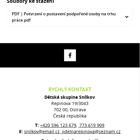
Soubory ke stažení
PDF |
Potvrzení o postavení podpořené osoby na trhu
práce.pdf
RYCHLÝ KONTAKT
Dětská skupina Snílkov
Repinova 19/3043
702 00, Ostrava
Česká republika
T:
+420 596 123 679
773 619 909
,
E:
snilkov@email.cz, jidelnarepinova@seznam.cz