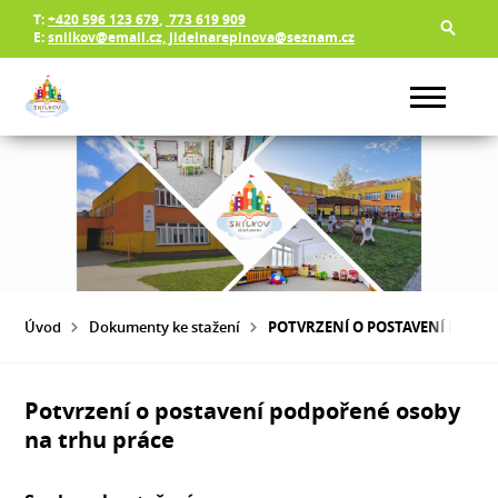
T:
+420 596 123 679
,
773 619 909
E:
snilkov@email.cz, jidelnarepinova@seznam.cz
Úvod
Dokumenty ke stažení
POTVRZENÍ O POSTAVENÍ PODP
Potvrzení o postavení podpořené osoby
na trhu práce