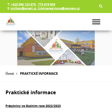
T:
+420 596 123 679
,
773 619 909
E:
snilkov@email.cz, jidelnarepinova@seznam.cz
Úvod
PRAKTICKÉ INFORMACE
Praktické informace
Prázdniny ve školním roce 2022/2023