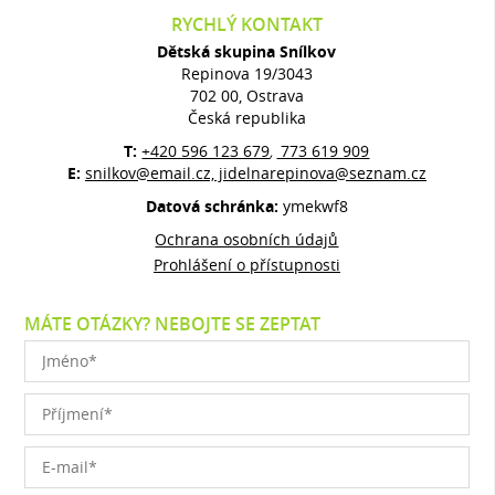
RYCHLÝ KONTAKT
Dětská skupina Snílkov
Repinova 19/3043
702 00, Ostrava
Česká republika
T:
+420 596 123 679
773 619 909
,
E:
snilkov@email.cz, jidelnarepinova@seznam.cz
Datová schránka:
ymekwf8
Ochrana osobních údajů
Prohlášení o přístupnosti
MÁTE OTÁZKY? NEBOJTE SE ZEPTAT