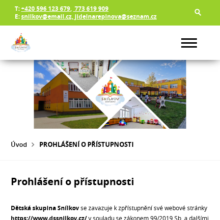
T:
+420 596 123 679
,
773 619 909
E:
snilkov@email.cz, jidelnarepinova@seznam.cz
Úvod
PROHLÁŠENÍ O PŘÍSTUPNOSTI
Prohlášení o přístupnosti
Dětská skupina Snílkov
se zavazuje k zpřístupnění své webové stránky
https://www.dssnilkov.cz/
v souladu se zákonem 99/2019 Sb. a dalšími