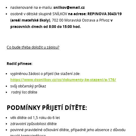
naskenované na e-mailu:
snilkov
@email.cz
osobně v dětské skupině SNÍLKOV
na adrese: REPINOVA 3043/19
(areál mateřské školy)
, 702 00 Moravská Ostrava a Přívoz
v
pracovních dnech od 8:00 do 15:00 hod.
Co bude třeba doložit u zápisu?
Rodič přinese:
vyplněnou žádost o přijetí (ke stažení zde:
https://www.dssnilkov.cz/cs/dokumenty-ke-stazeni/a-176/
svůj občanský průkaz
rodný list dítěte
PODMÍNKY PŘIJETÍ DÍTĚTE:
věk dítěte od 1,5 roku do 6 let
zdravotní způsobilost dítěte
povinné pravidelné očkování dítěte, případně jeho absence z důvodu
trvalé kontraindikace