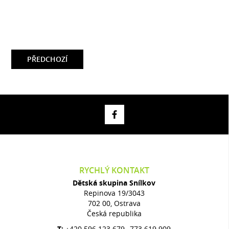
PŘEDCHOZÍ
RYCHLÝ KONTAKT
Dětská skupina Snílkov
Repinova 19/3043
702 00, Ostrava
Česká republika
T:
+420 596 123 679
773 619 909