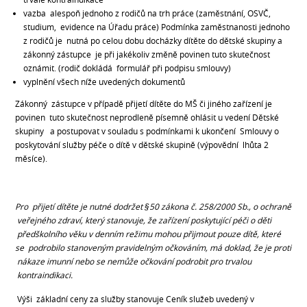
vazba alespoň jednoho z rodičů na trh práce (zaměstnání, OSVČ,
studium, evidence na Úřadu práce) Podmínka zaměstnanosti jednoho
z rodičů je nutná po celou dobu docházky dítěte do dětské skupiny a
zákonný zástupce je při jakékoliv změně povinen tuto skutečnost
oznámit. (rodič dokládá formulář při podpisu smlouvy)
vyplnění všech níže uvedených dokumentů
Zákonný zástupce v případě přijetí dítěte do MŠ či jiného zařízení je
povinen tuto skutečnost neprodleně písemně ohlásit u vedení Dětské
skupiny a postupovat v souladu s podmínkami k ukončení Smlouvy o
poskytování služby péče o dítě v dětské skupině (výpovědní lhůta 2
měsíce).
Pro přijetí dítěte je nutné dodržet §50 zákona č. 258/2000 Sb., o ochraně
veřejného zdraví, který stanovuje, že zařízení poskytující péči o děti
předškolního věku v denním režimu mohou přijmout pouze dítě, které
se podrobilo stanoveným pravidelným očkováním, má doklad, že je proti
nákaze imunní nebo se nemůže očkování podrobit pro trvalou
kontraindikaci.
Výši základní ceny za služby stanovuje Ceník služeb uvedený v