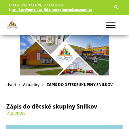
T:
+420 596 123 679
,
773 619 909
E:
snilkov@email.cz, jidelnarepinova@seznam.cz
Úvod
Aktuality
ZÁPIS DO DĚTSKÉ SKUPINY SNÍLKOV
Zápis do dětské skupiny Snílkov
2.4.2026