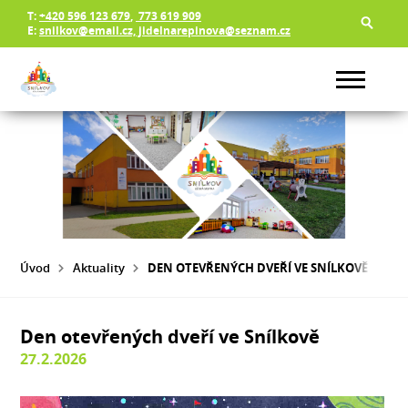
T:
+420 596 123 679
,
773 619 909
E:
snilkov@email.cz, jidelnarepinova@seznam.cz
Úvod
Aktuality
DEN OTEVŘENÝCH DVEŘÍ VE SNÍLKOVĚ
Den otevřených dveří ve Snílkově
27.2.2026