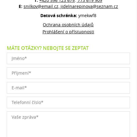
T:
+420 596 123 679
773 619 909
,
E:
snilkov@email.cz, jidelnarepinova@seznam.cz
Datová schránka:
ymekwf8
Ochrana osobních údajů
Prohlášení o přístupnosti
MÁTE OTÁZKY? NEBOJTE SE ZEPTAT