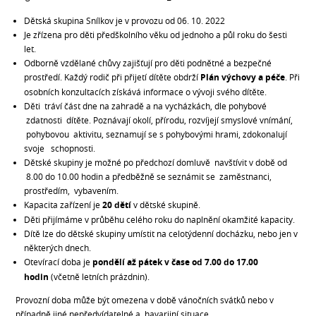
Dětská skupina Snílkov je v provozu od 06. 10. 2022
Je zřízena pro děti předškolního věku od jednoho a půl roku do šesti
let.
Odborně vzdělané chůvy zajišťují pro děti podnětné a bezpečné
prostředí. Každý rodič při přijetí dítěte obdrží
Plán výchovy a péče
. Při
osobních konzultacích získává informace o vývoji svého dítěte.
Děti tráví část dne na zahradě a na vycházkách, dle pohybové
zdatnosti dítěte. Poznávají okolí, přírodu, rozvíjejí smyslové vnímání,
pohybovou aktivitu, seznamují se s pohybovými hrami, zdokonalují
svoje schopnosti.
Dětské skupiny je možné po předchozí domluvě navštívit v době od
8.00 do 10.00 hodin a předběžně se seznámit se zaměstnanci,
prostředím, vybavením.
Kapacita zařízení je
20 dětí
v dětské skupině.
Děti přijímáme v průběhu celého roku do naplnění okamžité kapacity.
Dítě lze do dětské skupiny umístit na celotýdenní docházku, nebo jen v
některých dnech.
Otevírací doba je
pondělí až pátek v čase od 7.00 do 17.00
hodin
(včetně letních prázdnin).
Provozní doba může být omezena v době vánočních svátků nebo v
případně jiné nepředvídatelné a havarijní situace.