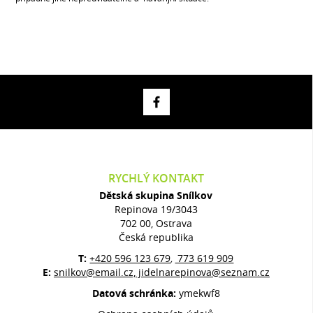
RYCHLÝ KONTAKT
Dětská skupina Snílkov
Repinova 19/3043
702 00, Ostrava
Česká republika
T:
+420 596 123 679
773 619 909
,
E:
snilkov@email.cz, jidelnarepinova@seznam.cz
Datová schránka:
ymekwf8