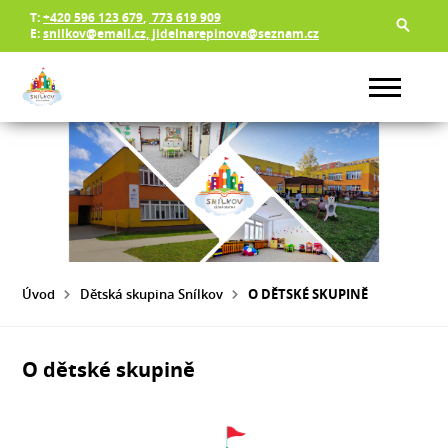
T:
+420 596 123 679
,
773 619 909
E:
snilkov@email.cz, jidelnarepinova@seznam.cz
Úvod
Dětská skupina Snílkov
O DĚTSKÉ SKUPINĚ
O dětské skupině