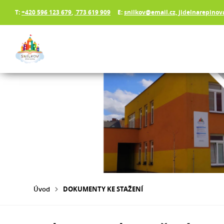
T:
+420 596 123 679
,
773 619 909
E:
snilkov@email.cz, jidelnarepino
Úvod
DOKUMENTY KE STAŽENÍ