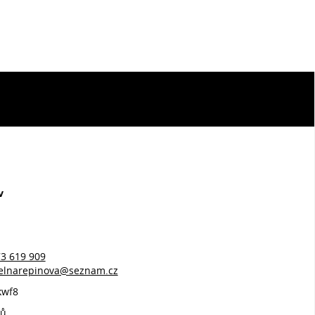
v
3 619 909
idelnarepinova@seznam.cz
kwf8
jů