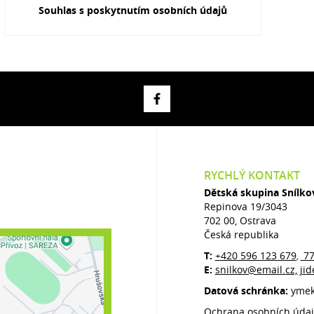
Souhlas s poskytnutím osobních údajů
RYCHLÝ KONTAKT
Dětská skupina Snílko
Repinova 19/3043
702 00, Ostrava
Česká republika
T:
+420 596 123 679
77
,
E:
snilkov@email.cz, j
Datová schránka:
yme
Ochrana osobních úda