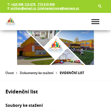
T:
+420 596 123 679
,
773 619 909
E:
snilkov@email.cz, jidelnarepinova@seznam.cz
Úvod
Dokumenty ke stažení
EVIDENČNÍ LIST
Evidenční list
Soubory ke stažení