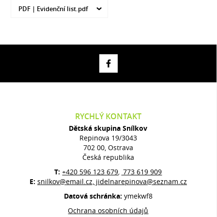
PDF |
Evidenční list.pdf
RYCHLÝ KONTAKT
Dětská skupina Snílkov
Repinova 19/3043
702 00, Ostrava
Česká republika
T:
+420 596 123 679
773 619 909
,
E:
snilkov@email.cz, jidelnarepinova@seznam.cz
Datová schránka:
ymekwf8
Ochrana osobních údajů