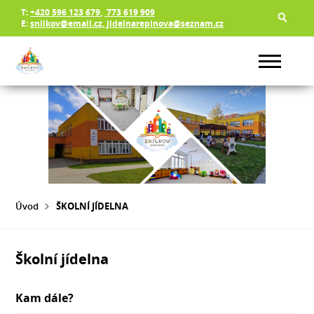
T:
+420 596 123 679
,
773 619 909
E:
snilkov@email.cz, jidelnarepinova@seznam.cz
Úvod
ŠKOLNÍ JÍDELNA
Školní jídelna
Kam dále?