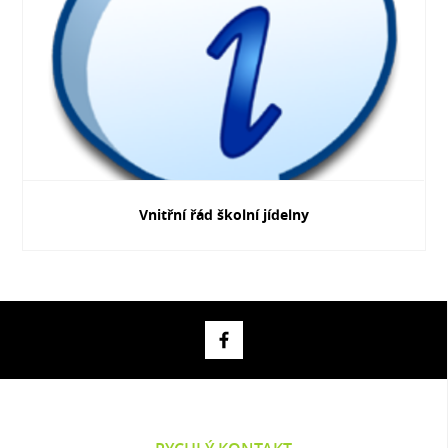
Vnitřní řád školní jídelny