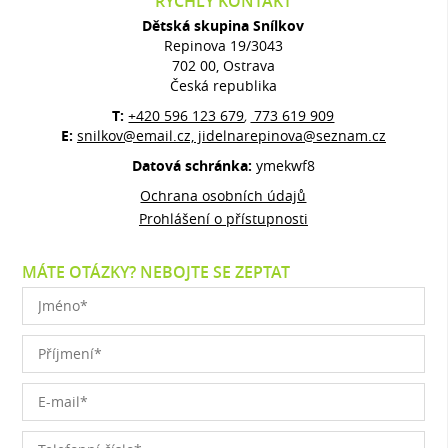
RYCHLÝ KONTAKT
Dětská skupina Snílkov
Repinova 19/3043
702 00, Ostrava
Česká republika
T:
+420 596 123 679
773 619 909
,
E:
snilkov@email.cz, jidelnarepinova@seznam.cz
Datová schránka:
ymekwf8
Ochrana osobních údajů
Prohlášení o přístupnosti
MÁTE OTÁZKY? NEBOJTE SE ZEPTAT