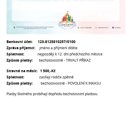
Bankovní účet: 123-8125810257
/0100
Zpráva příjemci:
jméno a příjmení dítěte
Splatnost:
nejpozději k 12. dni předchozího měsíce
Způsob platby:
bezhotovostně - TRVALÝ PŘÍKAZ
Stravné na měsíc:
1 500,-Kč
Splatnost:
zasílají rodiče zpětně
Způsob platby:
bezhotovostně - POVOLENÍ K INKASU
Platby školného probíhají dopředu bezhotovstní platbou.