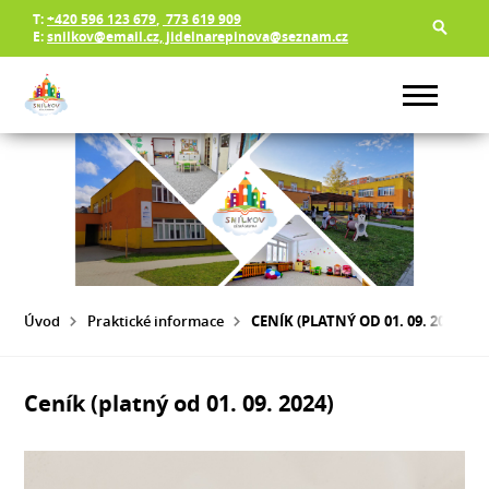
T:
+420 596 123 679
,
773 619 909
E:
snilkov@email.cz, jidelnarepinova@seznam.cz
Úvod
Praktické informace
CENÍK (PLATNÝ OD 01. 09. 2024)
Ceník (platný od 01. 09. 2024)