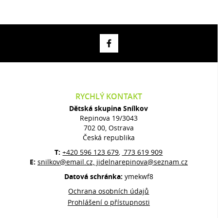
RYCHLÝ KONTAKT
Dětská skupina Snílkov
Repinova 19/3043
702 00, Ostrava
Česká republika
T:
+420 596 123 679
773 619 909
,
E:
snilkov@email.cz, jidelnarepinova@seznam.cz
Datová schránka:
ymekwf8
Ochrana osobních údajů
Prohlášení o přístupnosti