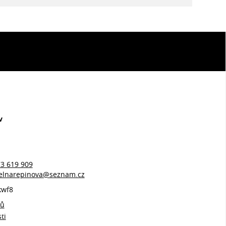
v
3 619 909
idelnarepinova@seznam.cz
kwf8
jů
ti