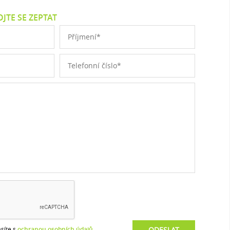
JTE SE ZEPTAT
síte s
ochranou osobních údajů
.