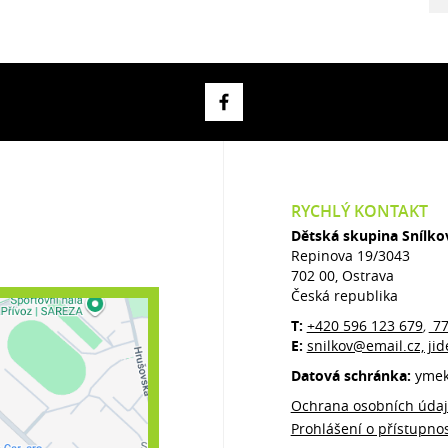
RYCHLÝ KONTAKT
Dětská skupina Snílko
Repinova 19/3043
702 00, Ostrava
Česká republika
T:
+420 596 123 679
77
,
E:
snilkov@email.cz, j
Datová schránka:
yme
Ochrana osobních úda
Prohlášení o přístupnos