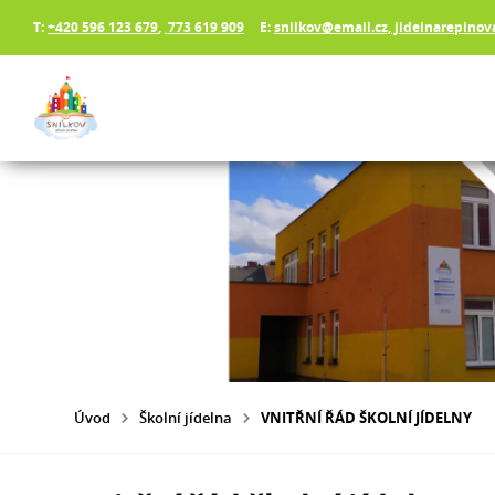
T:
+420 596 123 679
,
773 619 909
E:
snilkov@email.cz, jidelnarepino
Úvod
Školní jídelna
VNITŘNÍ ŘÁD ŠKOLNÍ JÍDELNY