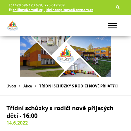
T:
+420 596 123 679
,
773 619 909
E:
snilkov@email.cz, jidelnarepinova@seznam.cz
Úvod
Akce
TŘÍDNÍ SCHŮZKY S RODIČI NOVĚ PŘIJATÝCH DĚTÍ -
Třídní schůzky s rodiči nově přijatých
dětí - 16:00
14.6.2022