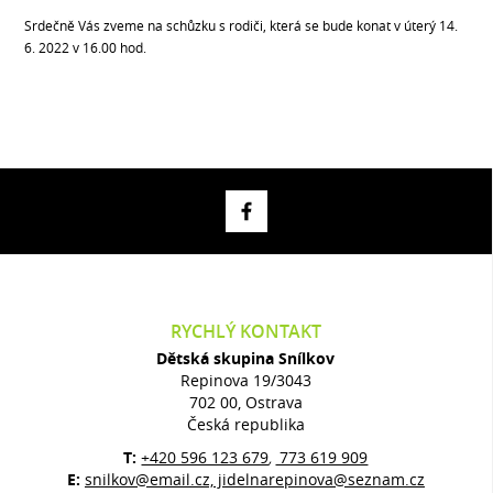
Srdečně Vás zveme na schůzku s rodiči, která se bude konat v úterý 14.
6. 2022 v 16.00 hod.
RYCHLÝ KONTAKT
Dětská skupina Snílkov
Repinova 19/3043
702 00, Ostrava
Česká republika
T:
+420 596 123 679
773 619 909
,
E:
snilkov@email.cz, jidelnarepinova@seznam.cz